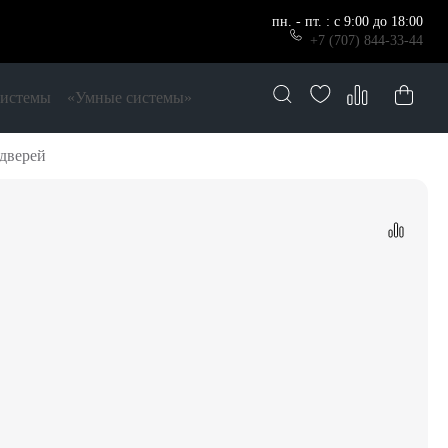
пн. - пт. : с 9:00 до 18:00
+7 (707) 844-33-44
системы
«Умные системы»
дверей