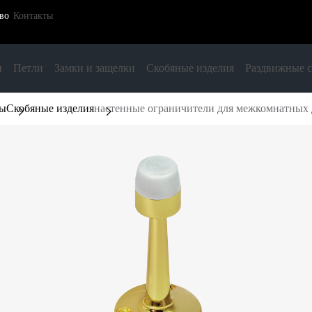
во
Контакты
и
Петли
Замки и защелки
Скобяные изделия
Раздвижные 
ры
Скобяные изделия
настенные ограничители для межкомнатных 