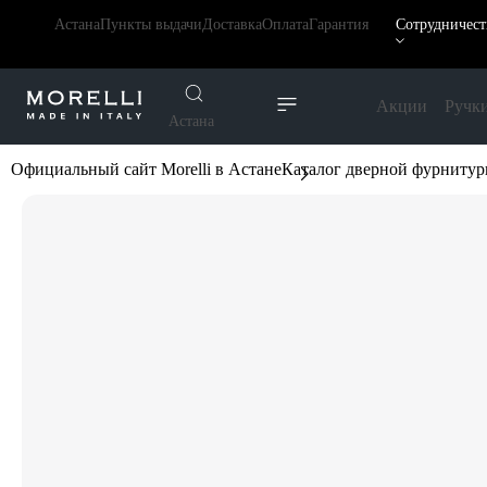
Астана
Пункты выдачи
Доставка
Оплата
Гарантия
Сотрудничест
Акции
Ручк
Астана
Официальный сайт Morelli в Астане
Каталог дверной фурниту