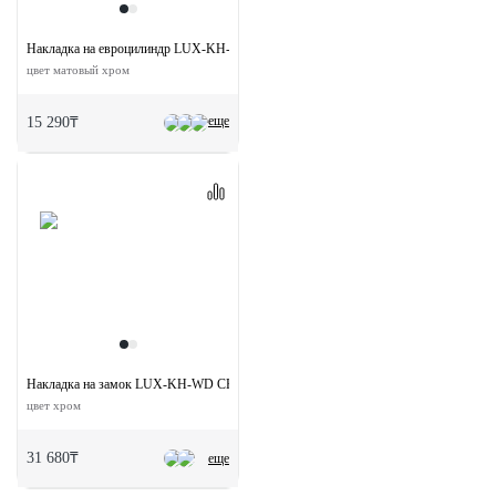
Накладка на евроцилиндр LUX-KH-R3-E CSA круглая
цвет матовый хром
еще
15 290₸
Накладка на замок LUX-KH-WD CRO круглая под евроцилиндр
цвет хром
31 680₸
еще