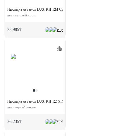
Накладка на замок LUX-KH-RM CSA овальная под евроцилиндр
цвет матовый хром
28 985₸
еще
Накладка на замок LUX-KH-R2 NIN круглая под евроцилиндр
цвет черный никель
еще
26 235₸