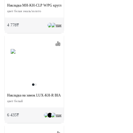
Накладка MH-KH-CLP W/PG круглая на ключевой цилиндр
цвет белая эмаль/золото
4 778₸
еще
Накладка на замок LUX-KH-R BIA круглая под евроцилиндр
цвет белый
6 435₸
еще