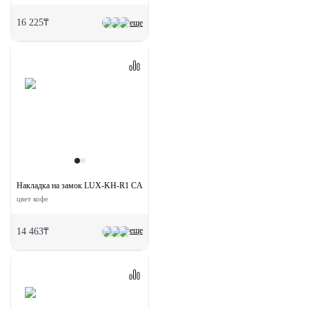
16 225₸
еще
Накладка на замок LUX-KH-R1 CAFFE круглая под евроцилиндр
цвет кофе
еще
14 463₸