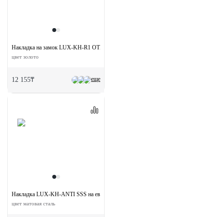
Накладка на замок LUX-KH-R1 OTL круглая под евроцилиндр
цвет золото
еще
12 155₸
Накладка LUX-KH-ANTI SSS на евроцилиднр
цвет матовая сталь