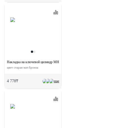
Накладка на ключевой цилиндр MH-KH-CLASSIC OMB круглая
цвет старая мат.бронза
4 778₸
еще