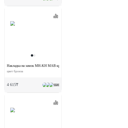
Накладка на замок MH-KH MAB круглая под евроцилиндр
цвет бронза
еще
4 615₸