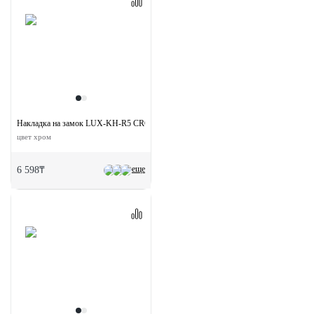
Накладка на замок LUX-KH-R5 CRO круглая под евроцилиндр
цвет хром
еще
6 598₸