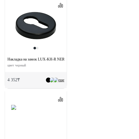
Накладка на замок LUX-KH-R NERO круглая под евроцилиндр
цвет черный
4 352₸
еще