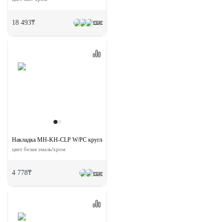
еще
18 493₸
Накладка MH-KH-CLP W/PC круглая на ключевой цилиндр
цвет белая эмаль/хром
4 778₸
еще