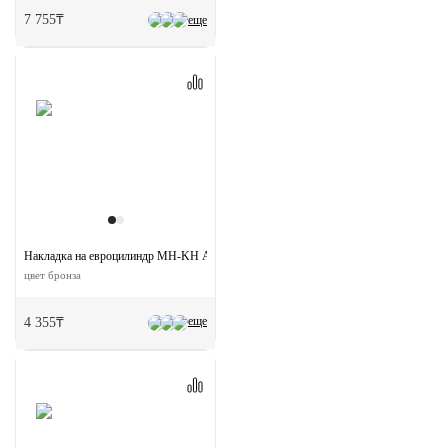
7 755₸
еще
Накладка на евроцилиндр MH-KH AB круглая
цвет бронза
еще
4 355₸