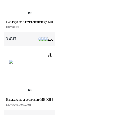
Накладка на ключевой цилиндр MH-KH-CLASSIC PC круглая
цвет хром
3 451₸
еще
Накладка на евроцилиндр MH-KH SC/CP круглая
цвет мат.хром/хром