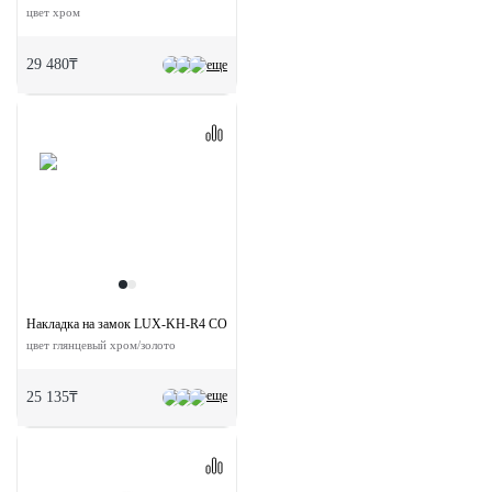
цвет хром
29 480₸
еще
Накладка на замок LUX-KH-R4 COT круглая под евроцилиндр
цвет глянцевый хром/золото
еще
25 135₸