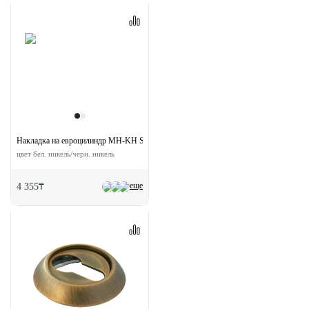
Накладка на евроцилиндр MH-KH SN/BN круглая
цвет бел. никель/черн. никель
еще
4 355₸