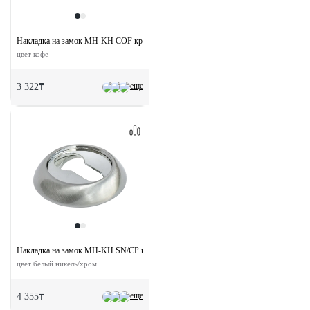
Накладка на замок MH-KH COF круглая под евроцилиндр
цвет кофе
еще
3 322₸
Накладка на замок MH-KH SN/CP круглая под евроцилиндр
цвет белый никель/хром
еще
4 355₸