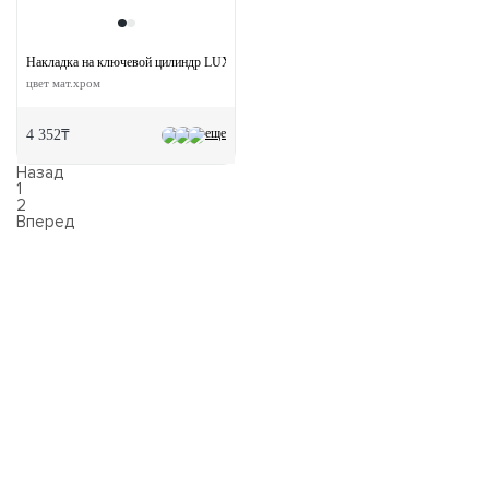
Накладка на ключевой цилиндр LUX-KH-R5 CSA круглая
цвет мат.хром
еще
4 352₸
Назад
1
2
Вперед