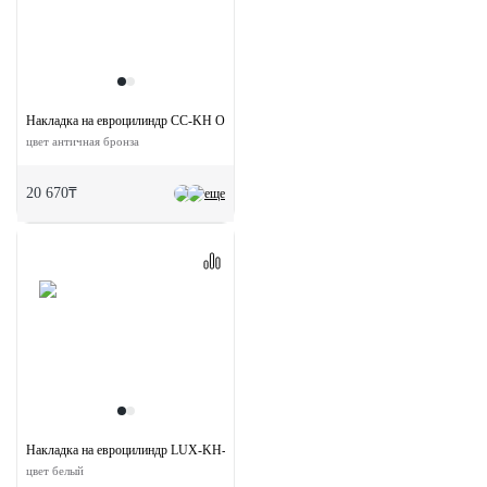
Накладка на евроцилиндр CC-KH OBA круглая
цвет античная бронза
20 670₸
еще
Накладка на евроцилиндр LUX-KH-ANTI BIA круглая
цвет белый