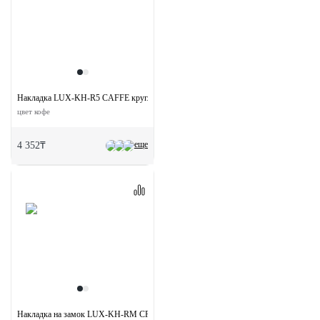
Накладка LUX-KH-R5 CAFFE круглая на ключевой цилиндр
цвет кофе
еще
4 352₸
Накладка на замок LUX-KH-RM CRO овальная под евроцилиндр