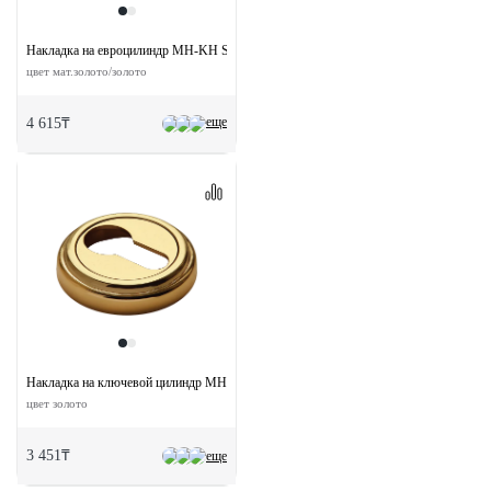
Накладка на евроцилиндр MH-KH SG/GP круглая
цвет мат.золото/золото
еще
4 615₸
Накладка на ключевой цилиндр MH-KH-CLASSIC PG круглая
цвет золото
3 451₸
еще