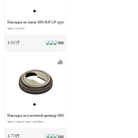
Накладка на замок MH-KH GP круглая под ероцилиндр
цвет золото
еще
4 615₸
Накладка на ключевой цилиндр MH-KH-CLASSIC OMS круглая
цвет старое мат.серебро
4 778₸
еще