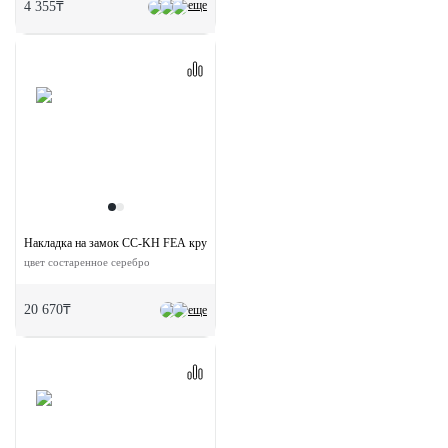
еще
4 355₸
Накладка на замок CC-KH FEA круглая под евроцилиндр
цвет состаренное серебро
20 670₸
еще