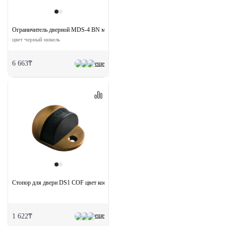
Ограничитель дверной MDS-4 BN магнитный
цвет черный никель
6 663₸
еще
Стопор для двери DS1 COF цвет кофе
еще
1 622₸