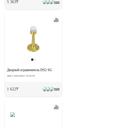
5 363₸
еще
Дверной ограничитель DS2 SG
цвет матовое золото
еще
1 622₸