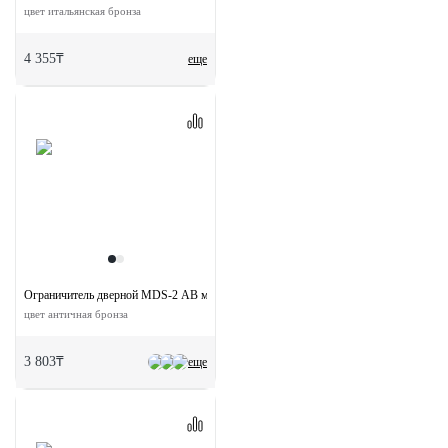
цвет итальянская бронза
4 355₸
еще
Ограничитель дверной MDS-2 AB магнитный
цвет античная бронза
3 803₸
еще