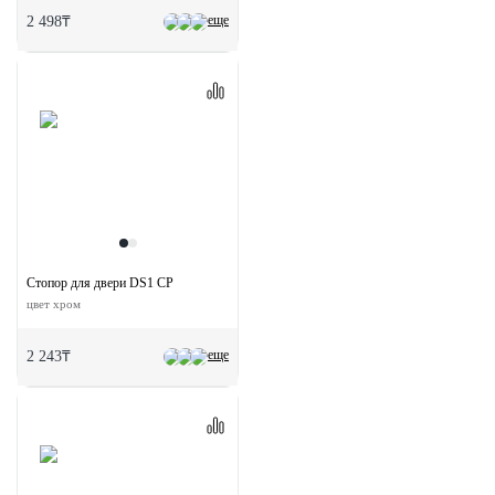
еще
2 498₸
Стопор для двери DS1 CP
цвет хром
еще
2 243₸