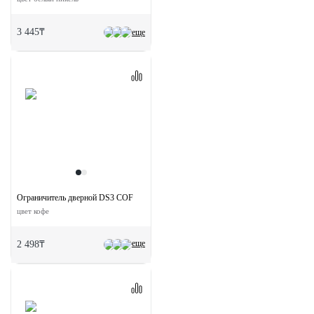
3 445₸
еще
Ограничитель дверной DS3 COF
цвет кофе
еще
2 498₸