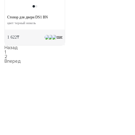
Стопор для двери DS1 BN
цвет черный никель
еще
1 622₸
Назад
1
2
Вперед