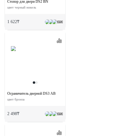
Стопор для двери DS2 BN
цвет черный никель
еще
1 622₸
Ограничитель дверной DS3 AB
цвет бронза
еще
2 498₸