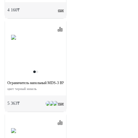
4 160₸
еще
Ограничитель напольный MDS-3 BN
цвет черный никель
5 363₸
еще