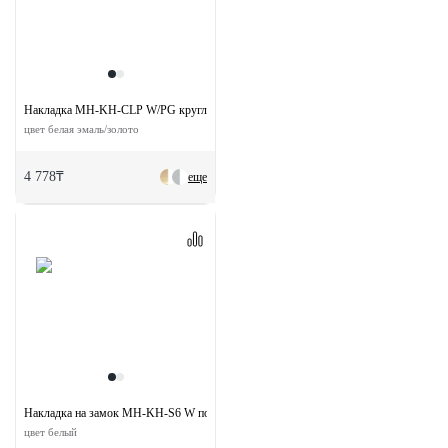
Накладка MH-KH-CLP W/PG круглая на ключевой цилиндр
цвет белая эмаль/золото
4 778₸
еще
Накладка на замок MH-KH-S6 W под евроцилиндр
цвет белый