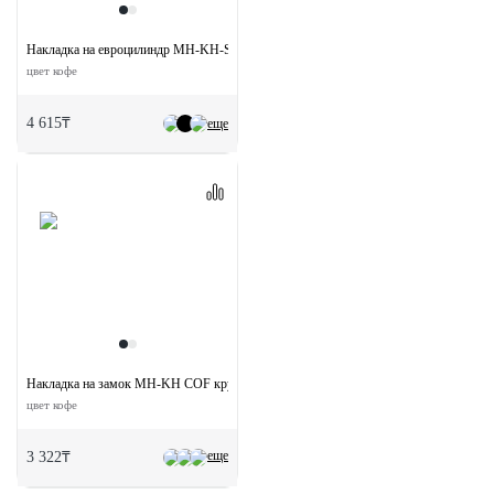
Накладка на евроцилиндр MH-KH-S COF квадратная
цвет кофе
4 615₸
еще
Накладка на замок MH-KH COF круглая под евроцилиндр
цвет кофе
еще
3 322₸