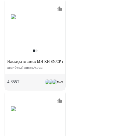
Накладка на замок MH-KH SN/CP круглая под евроцилиндр
цвет белый никель/хром
еще
4 355₸