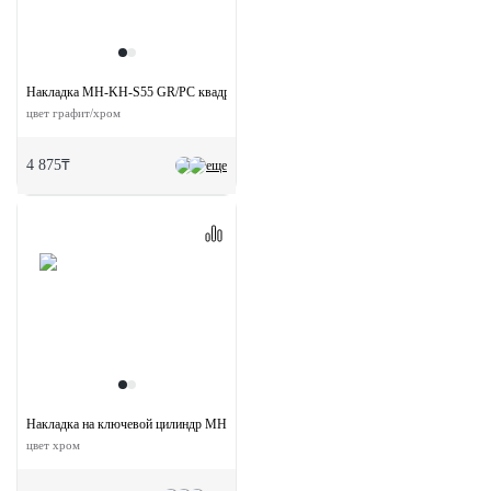
Накладка MH-KH-S55 GR/PC квадратная на ключевой цилиндр
цвет графит/хром
4 875₸
еще
Накладка на ключевой цилиндр MH-KH-CLASSIC PC круглая
цвет хром