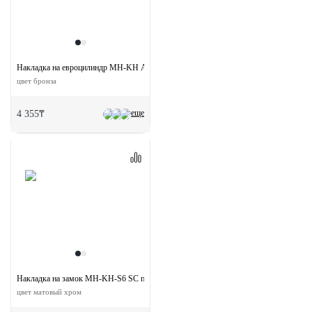
Накладка на евроцилиндр MH-KH AB круглая
цвет бронза
еще
4 355₸
Накладка на замок MH-KH-S6 SC под евроцилиндр
цвет матовый хром