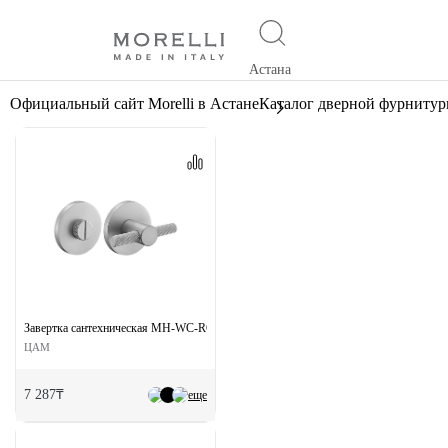
Астана
Официальный сайт Morelli в Астане
Каталог дверной фурниту
Завертка сантехническая MH-WC-R6T MSC на круглой розетке цвет сатинированн
ЦАМ
7 287₸
еще