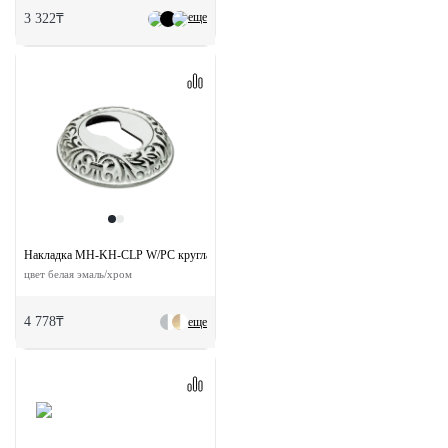
еще
3 322₸
Накладка MH-KH-CLP W/PC круглая на ключевой цилиндр
цвет белая эмаль/хром
4 778₸
еще