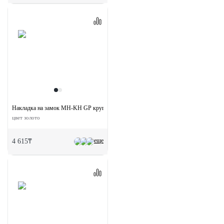
Накладка на замок MH-KH GP круглая под ероцилиндр
цвет золото
еще
4 615₸