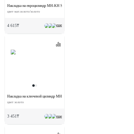
Накладка на евроцилиндр MH-KH SG/GP круглая
цвет мат.золото/золото
еще
4 615₸
Накладка на ключевой цилиндр MH-KH-CLASSIC PG круглая
цвет золото
3 451₸
еще