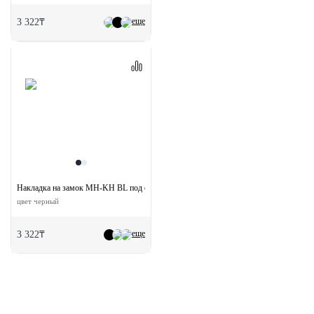
еще
3 322₸
Накладка на замок MH-KH BL под евроцилиндр
цвет черный
еще
3 322₸