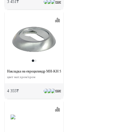
3 451₸
еще
Накладка на евроцилиндр MH-KH SC/CP круглая
цвет мат.хром/хром
еще
4 355₸