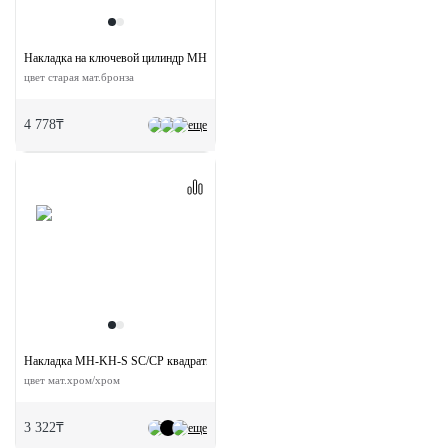
Накладка на ключевой цилиндр MH-KH-CLASSIC OMB круглая
цвет старая мат.бронза
4 778₸
еще
Накладка MH-KH-S SC/CP квадратная на евроцилиндр
цвет мат.хром/хром
3 322₸
еще