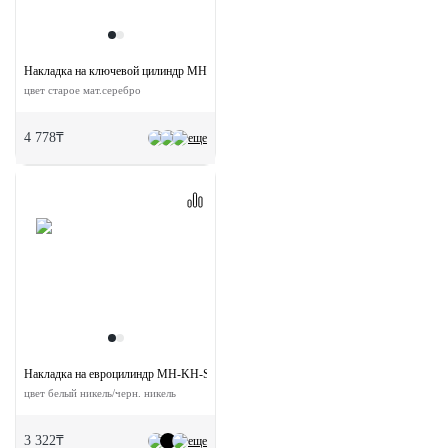
Накладка на ключевой цилиндр MH-KH-CLASSIC OMS круглая
цвет старое мат.серебро
4 778₸
еще
Накладка на евроцилиндр MH-KH-S SN/BN квадратная
цвет белый никель/черн. никель
3 322₸
еще