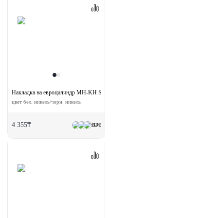
Накладка на евроцилиндр MH-KH SN/BN круглая
цвет бел. никель/черн. никель
еще
4 355₸