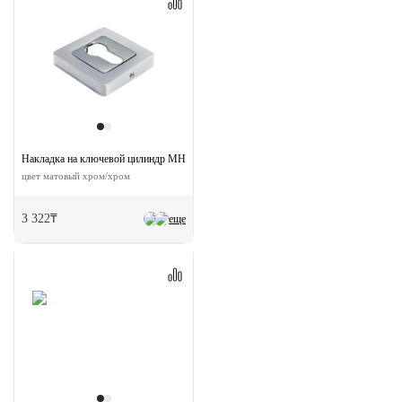
Накладка на ключевой цилиндр MH-KH-S55 SC/CP квадратная
цвет матовый хром/хром
3 322₸
еще