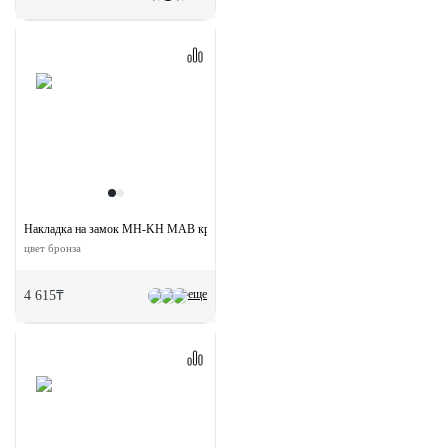
Накладка на замок MH-KH MAB круглая под евроцилиндр
цвет бронза
еще
4 615₸