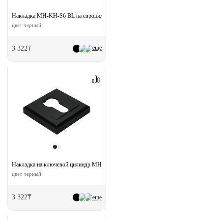
Накладка MH-KH-S6 BL на евроцилиндр
цвет черный
еще
3 322₸
Накладка на ключевой цилиндр MH-KH-S BL квадратная
цвет черный
3 322₸
еще