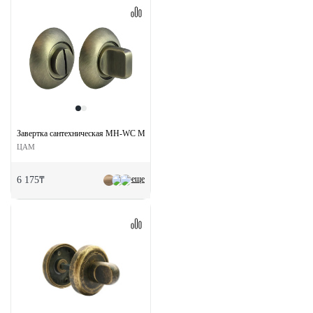
Завертка сантехническая MH-WC MAB на круглой розетке цвет матовая бронза
ЦАМ
еще
6 175₸