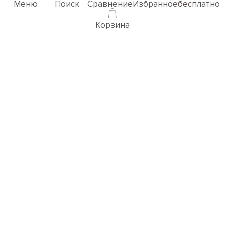
Меню
Поиск
Сравнение
Избранное
бесплатно
Корзина
Популярные товары
3D ВИЗУАЛИЗАЦИЯ РУЧЕК
Перейти в раздел 3D