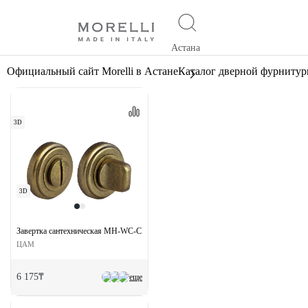
Астана
Официальный сайт Morelli в Астане
Каталог дверной фурниту
3D
3D
Завертка сантехническая MH-WC-CLASSIC OMB на круглой розетке цвет старая м
ЦАМ
6 175₸
еще