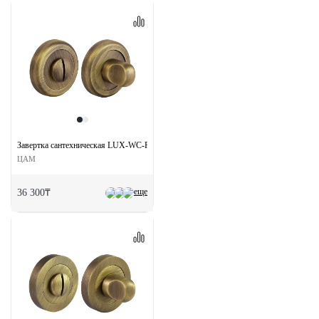
Завертка сантехническая LUX-WC-R4 BGO на круглой розетке цвет матовая бронз
ЦАМ
еще
36 300₸